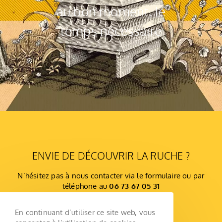
au bon moment, le
temps nécessaire
ENVIE DE DÉCOUVRIR LA RUCHE ?
N’hésitez pas à nous contacter via le formulaire ou par
téléphone au
06 73 67 05 31
Contactez-nous
En continuant d’utiliser ce site web, vous