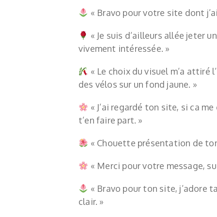
« B
ravo pour votre site dont j’
«
Je suis d’ailleurs allée jeter 
vivement intéressée. »
« Le choix du visuel m’a attiré 
des vélos sur un fond jaune. »
«
J’ai regardé ton site, si ca me
t’en faire part. »
«
Chouette présentation de ton 
«
Merci pour votre message, sup
«
Bravo pour ton site, j’adore t
clair. »