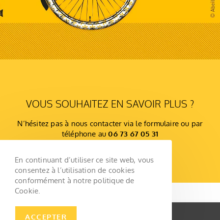
VOUS SOUHAITEZ EN SAVOIR PLUS ?
N’hésitez pas à nous contacter via le formulaire ou par
téléphone au
06 73 67 05 31
Faisons connaissance
En continuant d’utiliser ce site web, vous
consentez à l’utilisation de cookies
conformément à notre politique de
Cookie.
MENTIONS LÉGALES
ACCEPTER